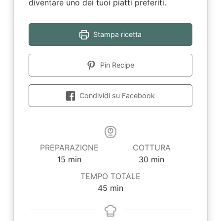
diventare uno dei tuoi piatti preferiti.
Stampa ricetta
Pin Recipe
Condividi su Facebook
PREPARAZIONE
COTTURA
minuti
minuti
15
min
30
min
TEMPO TOTALE
minuti
45
min