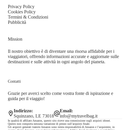
Privacy Policy
Cookies Policy
Termini & Condizioni
Pubblicità
Mission
Il nostro obiettivo è di diventare una risorsa affidabile per i
viaggiatori, offrendo informazioni accurate e aggiornate sulle
destinazioni e sulle attività in ogni angolo del pianeta.
Contatti
Grazie per averci scelto come vostra fonte di ispirazione e
guida per il viaggio!
Indirizzo:
Email:
Squinzano, LE 73018
info@mytravelbag.it
In qualità di affiliato Amazon, questo sito riceve una commissione sugli acquisti idonei.
Questo non comporta nessuna variazione di prezzo sull’acquisto finale.
Gli acquisti generati tramite Amazon sono intera responsabilità di Amazon e l’acquirente, in