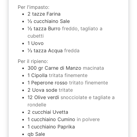
Per l'impasto:
2
tazze
Farina
½
cucchiaino
Sale
½
tazza
Burro
freddo, tagliato a
cubetti
1
Uovo
⅓
tazza
Acqua
fredda
Per il ripieno:
300
gr
Carne di Manzo
macinata
1
Cipolla
tritata finemente
1
Peperone rosso
tritato finemente
2
Uova sode
tritate
12
Olive verdi
snocciolate e tagliate a
rondelle
2
cucchiai
Uvetta
1
cucchiaino
Cumino
in polvere
1
cucchiaino
Paprika
qb
Sale