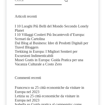
risultato
Articoli recenti
I 10 Luoghi Più Belli del Mondo Secondo Lonely
Planet
I 10 Villaggi Costieri Più Incantevoli d’Europa:
Scenari da Cartolina
Dal Blog al Business: Idee di Prodotti Digitali per
Travel Bloggers
Trekking in Europa: I Migliori Sentieri per
Escursioni Indimenticabili
Musei Gratis in Europa: Guida Pratica per una
Vacanza Culturale a Costo Zero
Commenti recenti
Francesco
su
25 città economiche da visitare in
Europa nel 2023
Letizia
su
25 città economiche da visitare in
Europa nel 2023
Isabella
su
Guida pratica al campeggio: come