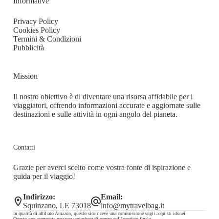
Informative
Privacy Policy
Cookies Policy
Termini & Condizioni
Pubblicità
Mission
Il nostro obiettivo è di diventare una risorsa affidabile per i
viaggiatori, offrendo informazioni accurate e aggiornate sulle
destinazioni e sulle attività in ogni angolo del pianeta.
Contatti
Grazie per averci scelto come vostra fonte di ispirazione e
guida per il viaggio!
Indirizzo:
Email:
Squinzano, LE 73018
info@mytravelbag.it
In qualità di affiliato Amazon, questo sito riceve una commissione sugli acquisti idonei.
Questo non comporta nessuna variazione di prezzo sull’acquisto finale.