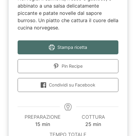
abbinato a una salsa delicatamente
piccante e patate novelle dal sapore
burroso. Un piatto che cattura il cuore della
cucina norvegese.
Stampa ricetta
Pin Recipe
Condividi su Facebook
PREPARAZIONE
COTTURA
minuti
minuti
15
min
25
min
TEMPO TOTALE