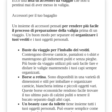
Ecco una
lista di accessori da viaggio
che non ti
pentirai mai di aver messo in valigia.
Accessori per il tuo bagaglio
Un insieme di accessori pensati
per rendere più facile
il processo di preparazione della valigia
prima di un
viaggio. Un buon modo per separare ed
organizzare i
tuoi vestiti
e i tuoi oggetti personali.
Buste da viaggio per l’imballo dei vestiti
.
Contengono diverse camicie, pantaloni o t-shirt e
mantengono gli indumenti puliti e senza pieghe.
Più buste da viaggio utilizzi più sarà facile fare e
disfare le valigie mantenendo i tuoi capi sempre
organizzati.
Borse a retina
. Sono disponibili in una varietà di
dimensioni e stili per imballare e organizzare
camicie, biancheria intima e piccoli oggetti vari.
Queste borse economiche rendono facile trovare
il tuo ultimo paio di calzini puliti o tenere il
bucato separato dagli altri capi.
Un beauty case da toilette
tiene insieme tutti i
tuoi oggetti personali. Può essere semplice come