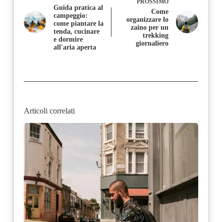
PROSSIMO
Guida pratica al
Come
campeggio:
organizzare lo
come piantare la
zaino per un
tenda, cucinare
trekking
e dormire
giornaliero
all'aria aperta
Articoli correlati