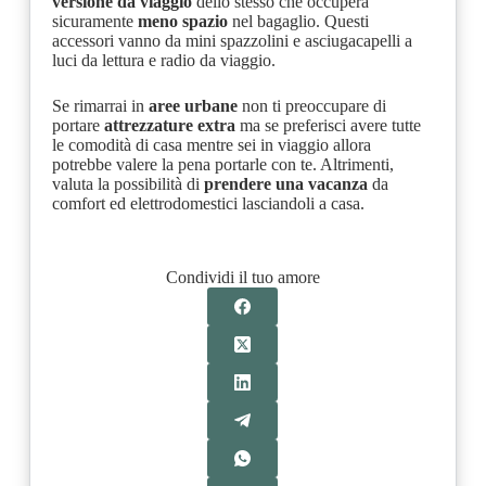
versione da viaggio
dello stesso che occuperà
sicuramente
meno spazio
nel bagaglio. Questi
accessori vanno da mini spazzolini e asciugacapelli a
luci da lettura e radio da viaggio.
Se rimarrai in
aree urbane
non ti preoccupare di
portare
attrezzature extra
ma se preferisci avere tutte
le comodità di casa mentre sei in viaggio allora
potrebbe valere la pena portarle con te. Altrimenti,
valuta la possibilità di
prendere una vacanza
da
comfort ed elettrodomestici lasciandoli a casa.
Condividi il tuo amore