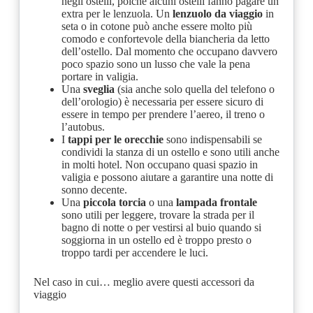
negli ostelli, poiché alcuni ostelli fanno pagare un
extra per le lenzuola. Un
lenzuolo da viaggio
in
seta o in cotone può anche essere molto più
comodo e confortevole della biancheria da letto
dell’ostello. Dal momento che occupano davvero
poco spazio sono un lusso che vale la pena
portare in valigia.
Una
sveglia
(sia anche solo quella del telefono o
dell’orologio) è necessaria per essere sicuro di
essere in tempo per prendere l’aereo, il treno o
l’autobus.
I
tappi per le orecchie
sono indispensabili se
condividi la stanza di un ostello e sono utili anche
in molti hotel. Non occupano quasi spazio in
valigia e possono aiutare a garantire una notte di
sonno decente.
Una
piccola torcia
o una
lampada frontale
sono utili per leggere, trovare la strada per il
bagno di notte o per vestirsi al buio quando si
soggiorna in un ostello ed è troppo presto o
troppo tardi per accendere le luci.
Nel caso in cui… meglio avere questi accessori da
viaggio