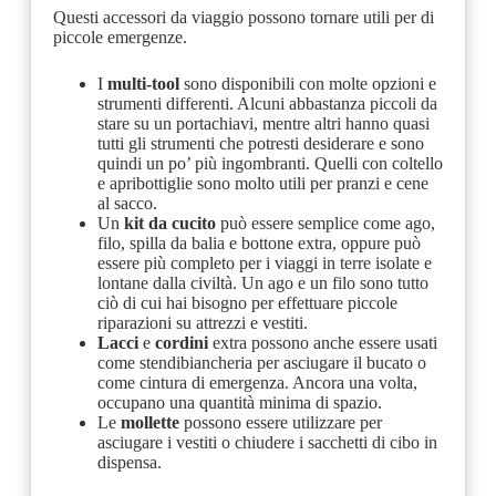
Questi accessori da viaggio possono tornare utili per di
piccole emergenze.
I
multi-tool
sono disponibili con molte opzioni e
strumenti differenti. Alcuni abbastanza piccoli da
stare su un portachiavi, mentre altri hanno quasi
tutti gli strumenti che potresti desiderare e sono
quindi un po’ più ingombranti. Quelli con coltello
e apribottiglie sono molto utili per pranzi e cene
al sacco.
Un
kit da cucito
può essere semplice come ago,
filo, spilla da balia e bottone extra, oppure può
essere più completo per i viaggi in terre isolate e
lontane dalla civiltà. Un ago e un filo sono tutto
ciò di cui hai bisogno per effettuare piccole
riparazioni su attrezzi e vestiti.
Lacci
e
cordini
extra possono anche essere usati
come stendibiancheria per asciugare il bucato o
come cintura di emergenza. Ancora una volta,
occupano una quantità minima di spazio.
Le
mollette
possono essere utilizzare per
asciugare i vestiti o chiudere i sacchetti di cibo in
dispensa.