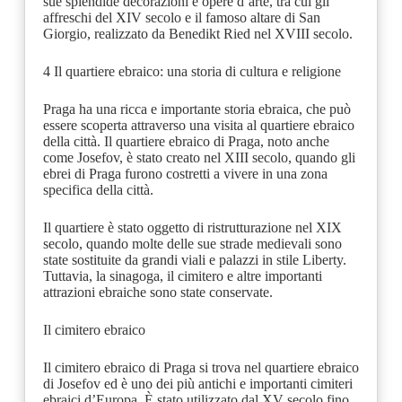
sue splendide decorazioni e opere d’arte, tra cui gli
affreschi del XIV secolo e il famoso altare di San
Giorgio, realizzato da Benedikt Ried nel XVIII secolo.
4 Il quartiere ebraico: una storia di cultura e religione
Praga ha una ricca e importante storia ebraica, che può
essere scoperta attraverso una visita al quartiere ebraico
della città. Il quartiere ebraico di Praga, noto anche
come Josefov, è stato creato nel XIII secolo, quando gli
ebrei di Praga furono costretti a vivere in una zona
specifica della città.
Il quartiere è stato oggetto di ristrutturazione nel XIX
secolo, quando molte delle sue strade medievali sono
state sostituite da grandi viali e palazzi in stile Liberty.
Tuttavia, la sinagoga, il cimitero e altre importanti
attrazioni ebraiche sono state conservate.
Il cimitero ebraico
Il cimitero ebraico di Praga si trova nel quartiere ebraico
di Josefov ed è uno dei più antichi e importanti cimiteri
ebraici d’Europa. È stato utilizzato dal XV secolo fino