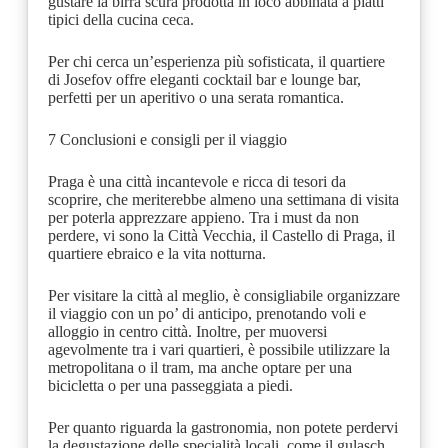
gustare la birra scura prodotta in loco abbinata a piatti
tipici della cucina ceca.
Per chi cerca un’esperienza più sofisticata, il quartiere
di Josefov offre eleganti cocktail bar e lounge bar,
perfetti per un aperitivo o una serata romantica.
7 Conclusioni e consigli per il viaggio
Praga è una città incantevole e ricca di tesori da
scoprire, che meriterebbe almeno una settimana di visita
per poterla apprezzare appieno. Tra i must da non
perdere, vi sono la Città Vecchia, il Castello di Praga, il
quartiere ebraico e la vita notturna.
Per visitare la città al meglio, è consigliabile organizzare
il viaggio con un po’ di anticipo, prenotando voli e
alloggio in centro città. Inoltre, per muoversi
agevolmente tra i vari quartieri, è possibile utilizzare la
metropolitana o il tram, ma anche optare per una
bicicletta o per una passeggiata a piedi.
Per quanto riguarda la gastronomia, non potete perdervi
la degustazione delle specialità locali, come il gulasch,